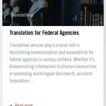
Translations
Translation for Federal Agencies
Translation services play a crucial role in
facilitating communication and accessibility for
federal agencies in various contexts. Whether it’s
disseminating information to diverse communities
or processing multilingual documents, accurate
translation ...
Read more